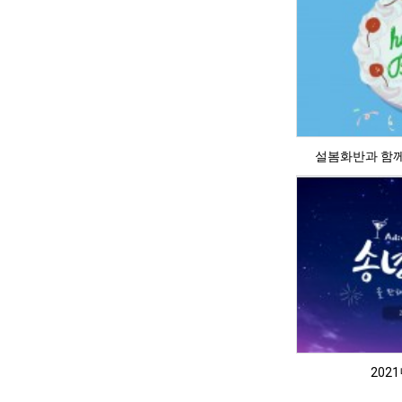
설봄화반과 함께
202