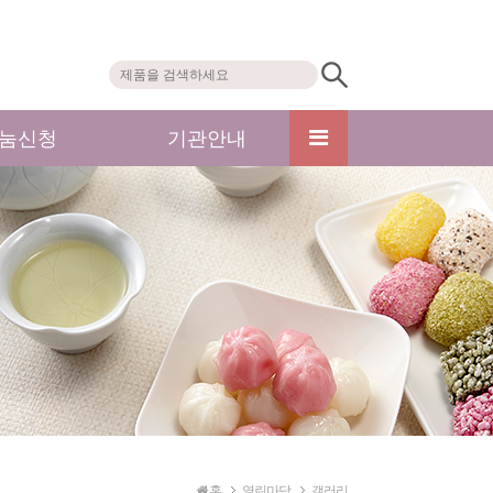
눔신청
기관안내
홈
열린마당
갤러리