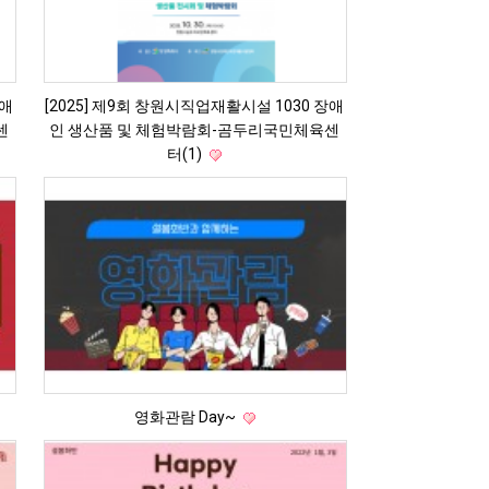
장애
[2025] 제9회 창원시직업재활시설 1030 장애
센
인 생산품 및 체험박람회-곰두리국민체육센
터(1)
영화관람 Day~