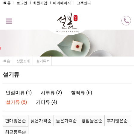
메인콘텐츠 바로가기
홈
로그인
회원가입
마이페이지
고객센터
홈
상품소개
설기류
설기류
인절미류 (1)
시루류 (2)
찰떡류 (6)
설기류 (6)
기타류 (4)
판매많은순
낮은가격순
높은가격순
평점높은순
후기많은순
최근등록순