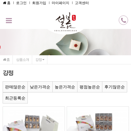
메인콘텐츠 바로가기
홈
로그인
회원가입
마이페이지
고객센터
홈
상품소개
강정
강정
판매많은순
낮은가격순
높은가격순
평점높은순
후기많은순
최근등록순