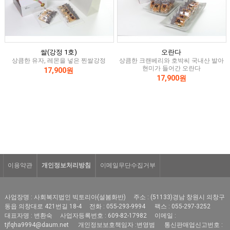
쌀(강정 1호)
오란다
상큼한 유자, 레몬을 넣은 찐쌀강정
상큼한 크랜베리와 호박씨 국내산 발아
현미가 들어간 오란다
17,900원
17,900원
이용약관
개인정보처리방침
이메일무단수집거부
사업장명 : 사회복지법인 빅토리아(설봄화반)
주소 : (51133)경남 창원시 의창구
동읍 의창대로 421번길 18-4
전화 : 055-293-9994
팩스 : 055-297-3252
대표자명 : 변환숙
사업자등록번호 : 609-82-17982
이메일 :
tjfqha9994@daum.net
개인정보보호책임자 :변영범
통신판매업신고번호 :