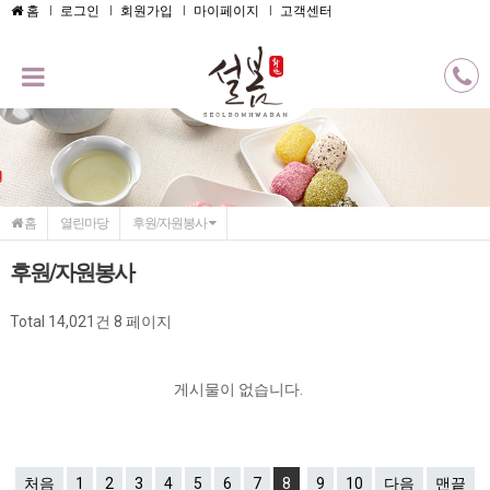
메인콘텐츠 바로가기
홈
로그인
회원가입
마이페이지
고객센터
홈
열린마당
후원/자원봉사
후원/자원봉사
Total 14,021건
8 페이지
게시물이 없습니다.
처음
1
2
3
4
5
6
7
8
9
10
다음
맨끝