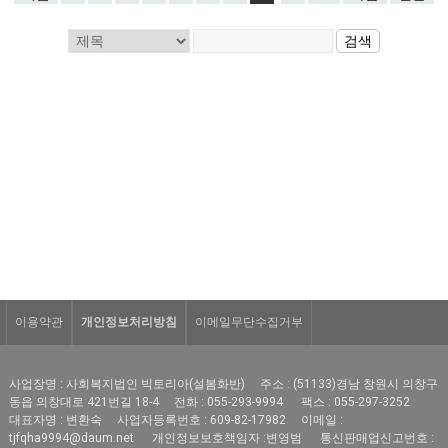
이용약관
개인정보처리방침
이메일무단수집거부
사업장명 : 사회복지법인 빅토리아(설봄화반)
주소 : (51133)경남 창원시 의창구
동읍 의창대로 421번길 18-4
전화 : 055-293-9994
팩스 : 055-297-3252
대표자명 : 변환숙
사업자등록번호 : 609-82-17982
이메일 :
tjfqha9994@daum.net
개인정보보호책임자 :변영범
통신판매업신고번호 :