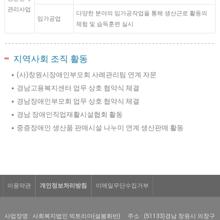
관리사업
다양한 분야의 임가공작업을 통해 생산근로 활동의
임가공업
체험 및 습득훈련 실시
지역사회 조직 활동
(사)창원시장애인부모회 사례관리팀 연계 자문
경남고용복지센터 업무 상호 협약식 체결
경남장애인부모회 업무 상호 협약식 체결
경남 장애인직업재활시설협회 활동
중증장애인 생산품 판매시설 나누미 연계 생산판매 활동
이용약관
개인정보처리방침
이메일무단수집거부
사업장명 : 사회복지법인 빅토리아(설봄화반)
주소 : (51133)경남 창원시 의창구