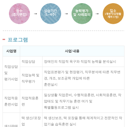
프로그램
사업명
사업 내용
직업상담
장애인의 직업적 욕구와 직업적 능력을 분석실시
직업상담
직업표본평가 및 현장평가, 직무분석에 따른 직무변
및
직업능력 및
경, 개조, 보조공학 개입에 따른
평가사업
직무평가
훈련실시
일상생활 직업준비, 수행적응훈련, 사회적응훈련, 작
직업적응
직업적응훈
업태도 및 직무기능 훈련 여가 및
훈련사업
련
특별활동프로그램 실시
떡 생산/포장
떡 생산보조, 떡 포장을 통해 체계적이고 전문적인 작
업
업기술 습득훈련 실시
생산판매