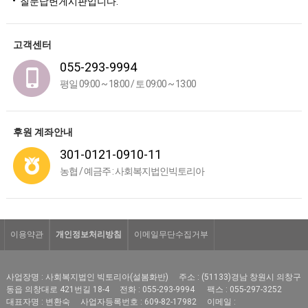
질문답변게시판입니다.
고객센터
055-293-9994
평일 09:00 ~ 18:00 / 토 09:00 ~ 13:00
후원 계좌안내
301-0121-0910-11
농협 / 예금주 : 사회복지법인빅토리아
이용약관
개인정보처리방침
이메일무단수집거부
사업장명 : 사회복지법인 빅토리아(설봄화반)
주소 : (51133)경남 창원시 의창구
동읍 의창대로 421번길 18-4
전화 : 055-293-9994
팩스 : 055-297-3252
대표자명 : 변환숙
사업자등록번호 : 609-82-17982
이메일 :