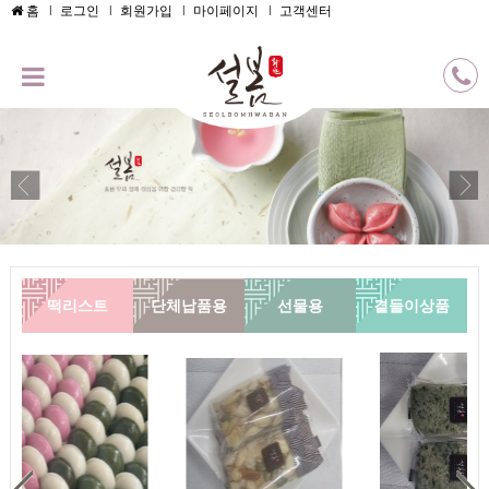
메인콘텐츠 바로가기
홈
로그인
회원가입
마이페이지
고객센터
떡리스트
단체납품용
선물용
곁들이상품