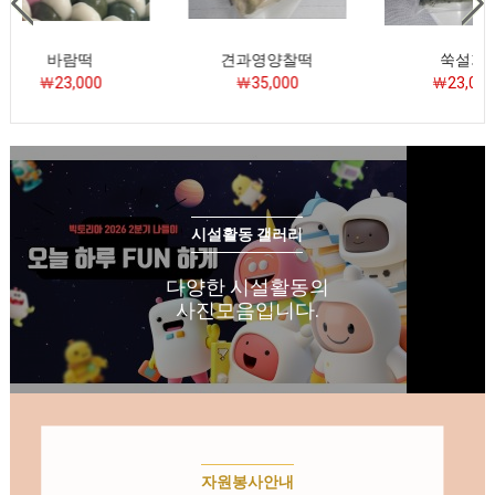
람떡
견과영양찰떡
쑥설기
3,000
￦35,000
￦23,000
시설활동 갤러리
다양한 시설활동의
사진모음입니다.
자원봉사안내