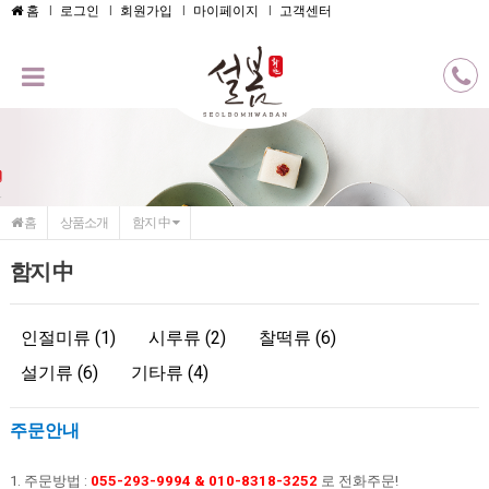
메인콘텐츠 바로가기
홈
로그인
회원가입
마이페이지
고객센터
홈
상품소개
함지 中
함지 中
인절미류 (1)
시루류 (2)
찰떡류 (6)
설기류 (6)
기타류 (4)
주문안내
1. 주문방법 :
055-293-9994 & 010-8318-3252
로 전화주문!