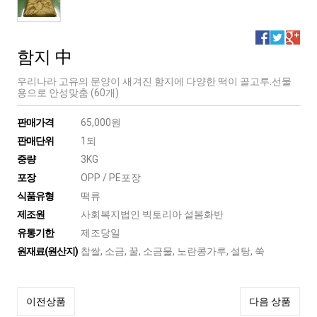
함지 中
우리나라 고유의 문양이 새겨진 함지에 다양한 떡이 골고루.선물
용으로 안성맞춤 (60개)
판매가격
65,000원
판매단위
1되
중량
3KG
포장
OPP / PE포장
식품유형
떡류
제조원
사회복지법인 빅토리아 설봄화반
유통기한
제조당일
원재료(원산지)
찹쌀, 소금, 꿀, 소금물, 노란콩가루, 설탕, 쑥
이전상품
다음 상품