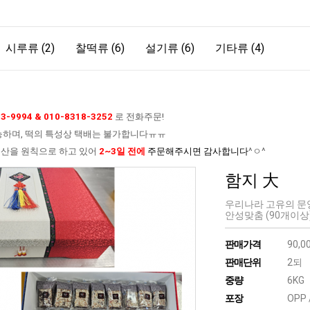
시루류 (2)
찰떡류 (6)
설기류 (6)
기타류 (4)
3-9994 & 010-8318-3252
로 전화주문!
하며, 떡의 특성상 택배는 불가합니다ㅠㅠ
생산을 원칙으로 하고 있어
2~3일 전에
주문해주시면 감사합니다
^ㅇ^
함지 大
우리나라 고유의 문
안성맞춤 (90개이상
판매가격
90,0
판매단위
2되
중량
6KG
포장
OPP