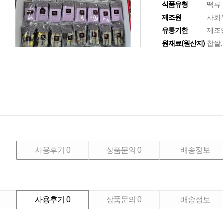
식품유형
떡류
제조원
사회
유통기한
제조
원재료(원산지)
찹쌀,
사용후기
0
상품문의
0
배송정보
사용후기
0
상품문의
0
배송정보