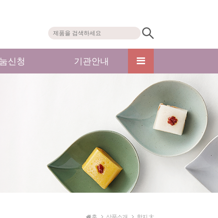
눔신청
기관안내
홈
상품소개
함지 大