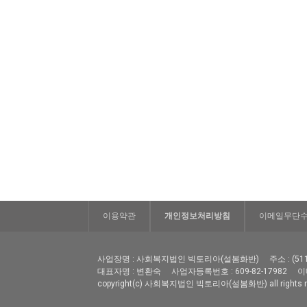
이용약관
개인정보처리방침
이메일무단
사업장명 : 사회복지법인 빅토리아(설봄화반)
주소 : (
대표자명 : 변환숙
사업자등록번호 : 609-82-17982
이메
copyright(c) 사회복지법인 빅토리아(설봄화반) all rights re