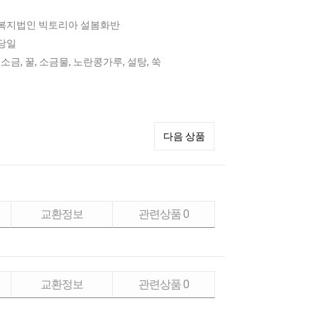
복지법인 빅토리아 설봄화반
당일
 소금, 꿀, 소금물, 노란콩가루, 설탕, 쑥
다음 상품
교환정보
관련상품
0
교환정보
관련상품
0