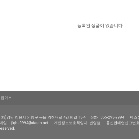
등록된 상품이 없습니다.
수집거부
51133)경남 창원시 의창구 동읍 의창대로 421번길 18-4
전화 : 055-293-9994
팩스 :
일 : tjfqha9994@daum.net
개인정보보호책임자 :변영범
통신판매업신고번호 : 
served.