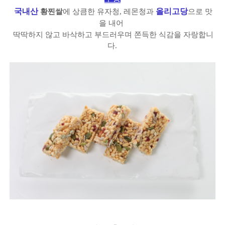
국내산
올리고당
황찐쌀
에 상큼한 유자청, 레몬청과
으로 맛
을 내어
딱딱하지 않고 바삭하고 부드러우며 쫀득한 식감을 자랑합니
다.