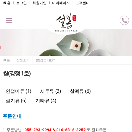
메인콘텐츠 바로가기
홈
로그인
회원가입
마이페이지
고객센터
홈
상품소개
쌀(강정 1호)
쌀(강정 1호)
인절미류 (1)
시루류 (2)
찰떡류 (6)
설기류 (6)
기타류 (4)
주문안내
1. 주문방법 :
055-293-9994 & 010-8318-3252
로 전화주문!