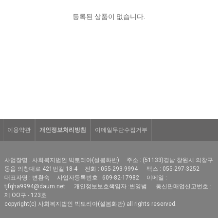
등록된 상품이 없습니다.
이용약관
개인정보처리방침
이메일무단수집거부
사업장명 : 사회복지법인 빅토리아(설봄화반)
주소 : (51133)경남 창원시 의창구
동읍 의창대로 421번길 18-4
전화 : 055-293-9994
팩스 : 055-297-3252
대표자명 : 변환숙
사업자등록번호 : 609-82-17982
이메일 :
tjfqha9994@daum.net
개인정보보호책임자 :변영범
통신판매업신고번호 :
제 OO구 - 123호
copyright(c) 사회복지법인 빅토리아(설봄화반) all rights reserved.