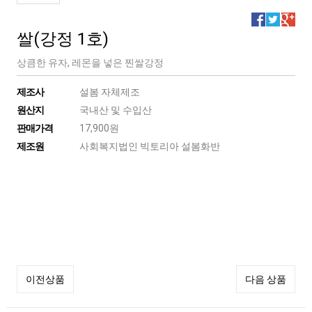
쌀(강정 1호)
상큼한 유자, 레몬을 넣은 찐쌀강정
제조사
설봄 자체제조
원산지
국내산 및 수입산
판매가격
17,900원
제조원
사회복지법인 빅토리아 설봄화반
이전상품
다음 상품