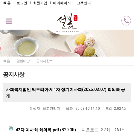
메인콘텐츠 바로가기
홈
로그인
회원가입
마이페이지
고객센터
홈
열린마당
공지사항
공지사항
사회복지법인 빅토리아 제1차 정기이사회(2025.03.07) 회의록 공
개
작성자
최고관리자
날짜
25-03-10 11:10
조회
2,024회
42차 이사회 회의록.pdf
(829.0K)
다운로드 : 37회
DATE :