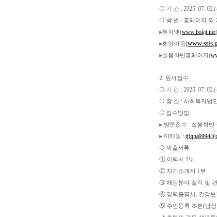
❍ 기 간 :
2025. 07. 02.(
❍ 방 법 : 홈페이지 외
▸복지넷(
www.bokji.net
www.ssis.
▸희망이음
(
▸설봄화반홈페이지(
w
2. 원서접수
❍ 기 간 :
2025. 07. 02.(
❍ 장 소 : 사회복지
❍ 접수방법
▸ 방문접수 : 설봄화반
▸ 이메일 :
tjfqha9994@
❍ 제출서류
① 이력서 1부
② 자기소개서 1부
③ 해당분야 실적 및 
④ 경력증명서, 건강보
⑤ 주민등록 초본(남성의