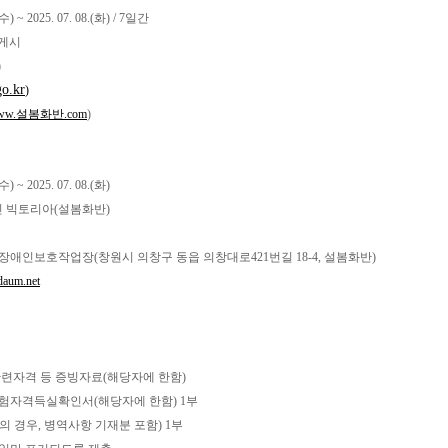
수
) ~ 2025. 07. 08.(
화
) / 7
일간
 게시
)
go.kr
)
ww.설봄화반.com
)
수
) ~ 2025. 07. 08.(
화
)
법인 빅토리아(설봄화반)
 장애인보호작업장(창원시 의창구 동읍 의창대로421번길 18-4, 설봄화반)
daum.net
관련자격 등 증빙자료(해당자에 한함)
험자격득실확인서(해당자에 한함) 1부
 경우, 병역사항 기재분 포함) 1부