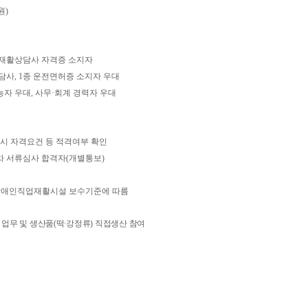
원)
업재활상담사 자격증 소지자
담사, 1종 운전면허증 소지자 우대
능자 우대,
사무
·
회계 경력자
우대
 응시 자격요건 등 적격여부 확인
 1차 서류심사 합격자(개별통보)
시 장애인직업재활시설 보수기준에 따름
 업무 및 생산품
(
떡
∙
강정류
)
직접생산 참여