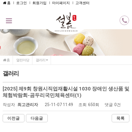
메인콘텐츠 바로가기
홈
로그인
회원가입
마이페이지
고객센터
홈
열린마당
갤러리
갤러리
[2025] 제9회 창원시직업재활시설 1030 장애인 생산품 및
체험박람회-곰두리국민체육센터(1)
작성자
최고관리자
25-11-07 11:49
조회
650회
댓글
0건
이전글
다음글
목록