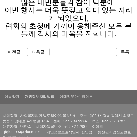
많은 내빈분들의 참여 덕분에
이번 행사는 더욱 뜻깊고 의미 있는 자리
가 되었으며,
협회의 초청에 기꺼이 응해주신 모든 분
들께 감사의 마음을 전합니다.
이전글
다음글
목록
이용약관
개인정보처리방침
이메일무단수집거부
사업장명 : 사회복지법인 빅토리아(설봄화반)
주소 : (51133)경남 창원시 의창구
동읍 의창대로 421번길 18-4
전화 : 055-293-9994
팩스 : 055-297-3252
대표자명 : 변환숙
사업자등록번호 : 609-82-17982
이메일 :
tjfqha9994@daum.net
개인정보보호책임자 :변영범
통신판매업신고번호 :