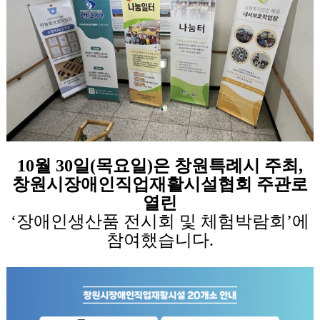
10월 30일(목요일)
은
창원특례시 주최
,
창원시장애인직업재활시설협회 주관
로
열린
‘장애인생산품 전시회 및 체험박람회’에
참여했습니다.