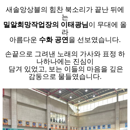
새솔앙상블의 힘찬 북소리가 끝난 뒤에
는
밀알희망작업장의 이태광님
이 무대에 올
라
아름다운
수화 공연
을 선보였습니다.
손끝으로 그려낸 노래의 가사와 표정 하
나하나에는
진심이
담겨 있었고, 보는 이들의 마음을 깊은
감동으로 물들였습니다.