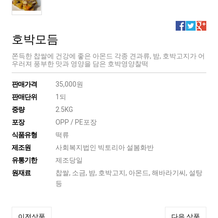
호박모듬
쫀득한 찹쌀에 건강에 좋은 아몬드 각종 견과류, 밤, 호박고지가 어
우러져 풍부한 맛과 영양을 담은 호박영양찰떡
판매가격
35,000원
판매단위
1되
중량
2.5KG
포장
OPP / PE포장
식품유형
떡류
제조원
사회복지법인 빅토리아 설봄화반
유통기한
제조당일
원재료
찹쌀, 소금, 밤, 호박고지, 아몬드, 해바라기씨, 설탕
등
이전상품
다음 상품