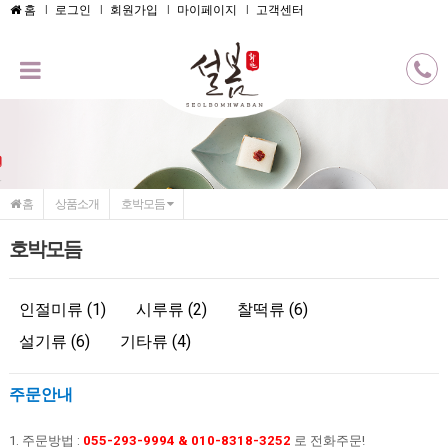
메인콘텐츠 바로가기
홈
로그인
회원가입
마이페이지
고객센터
홈
상품소개
호박모듬
호박모듬
인절미류 (1)
시루류 (2)
찰떡류 (6)
설기류 (6)
기타류 (4)
주문안내
1. 주문방법 :
055-293-9994 & 010-8318-3252
로 전화주문!